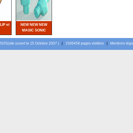
IP et
NEW NEW NEW
MAGIC SONIC
l 2025(site ouvert le 15 Octobre 2007 )
|
1506458 pages visitées
|
Mentions léga