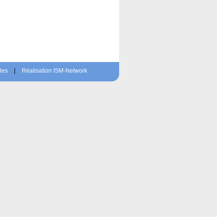
les
|
Réalisation ISM-Network