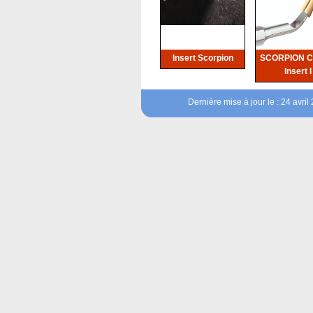
Insert Scorpion
SCORPION CL
Insert I
Dernière mise à jour le : 24 avri