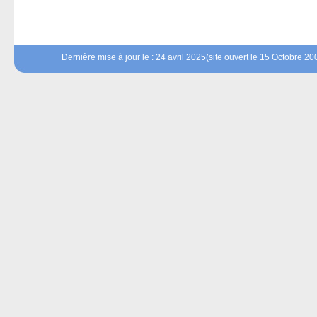
Dernière mise à jour le : 24 avril 2025(site ouvert le 15 Octobre 20