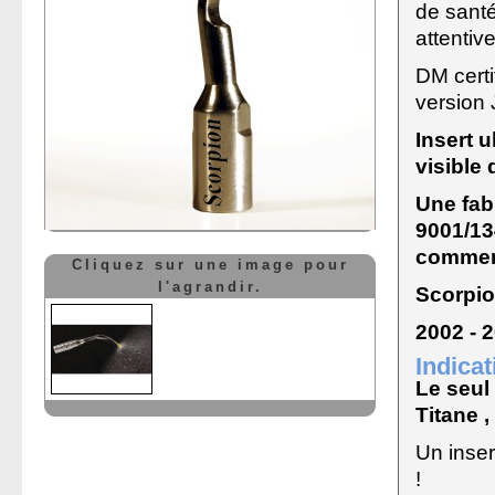
de santé
attentiv
DM certi
version 
Insert 
visible 
Une fab
9001/134
commerç
Cliquez sur une image pour
l'agrandir.
Scorpio
2002 - 
Indicat
Le seul 
Titane ,
Un inse
!