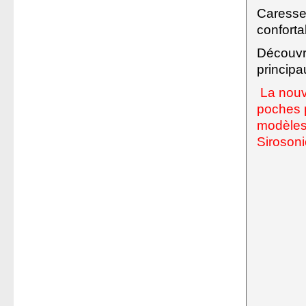
Caresser
confortab
Découvr
principa
L
a nouv
poches p
modèles
Siroson